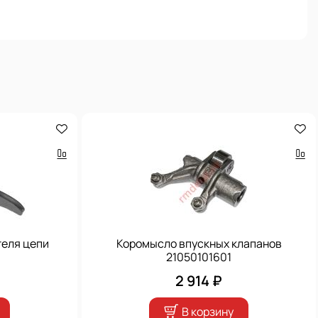
еля цепи
Коромысло впускных клапанов
21050101601
2 914 ₽
В корзину