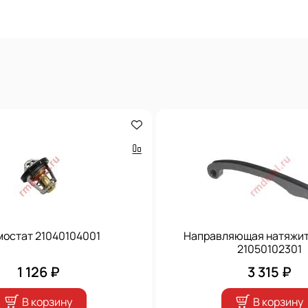
мостат 21040104001
Направляющая натяжит
21050102301
1 126 ₽
3 315 ₽
В корзину
В корзину