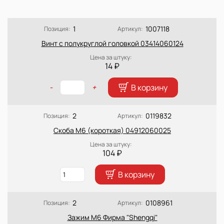
1
1007118
Позиция:
Артикул:
Винт с полукруглой головкой 03414060124
Цена за штуку:
14 ₽
В корзину
-
+
2
0119832
Позиция:
Артикул:
Скоба М6 (короткая) 04912060025
Цена за штуку:
104 ₽
В корзину
2
0108961
Позиция:
Артикул:
Зажим М6 Фирма "Shengqi"