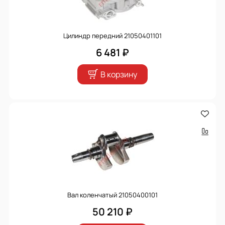
Цилиндр передний 21050401101
6 481 ₽
В корзину
Вал коленчатый 21050400101
50 210 ₽