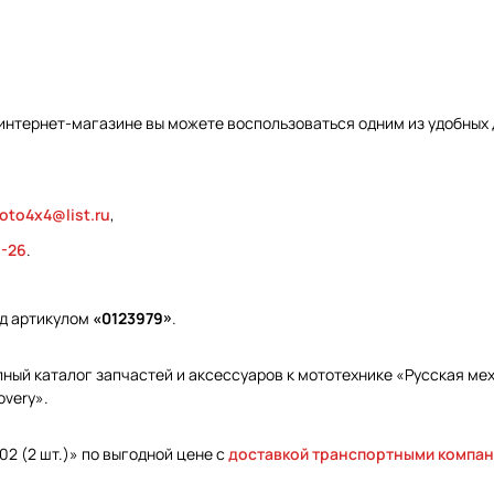
 интернет-магазине вы можете воспользоваться одним из удобных 
oto4x4@list.ru
,
9-26
.
од артикулом
«0123979»
.
ый каталог запчастей и аксессуаров к мототехнике «Русская меха
overy».
02 (2 шт.)» по выгодной цене с
доставкой транспортными компа