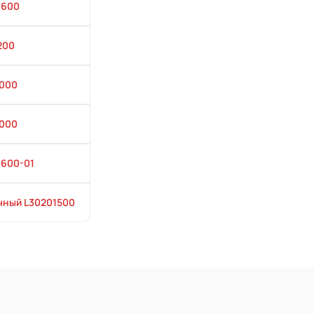
0600
200
1000
1000
0600-01
чный L30201500