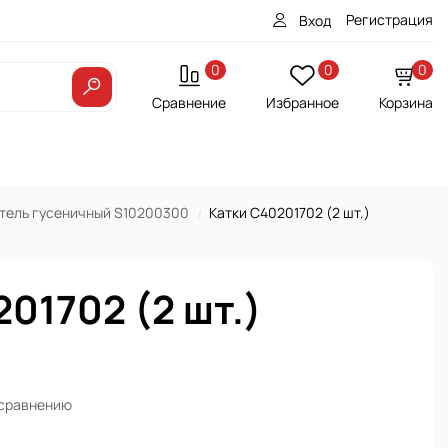
Регистрация
Вход
0
0
0
Сравнение
Избранное
Корзина
тель гусеничный S10200300
Катки C40201702 (2 шт.)
01702 (2 шт.)
 сравнению