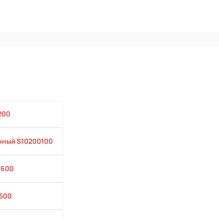
200
чный S10200100
0600
500