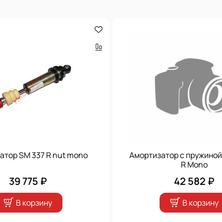
атор SM 337 R nut mono
Амортизатор с пружиной
R Mono
39 775 ₽
42 582 ₽
В корзину
В корзину