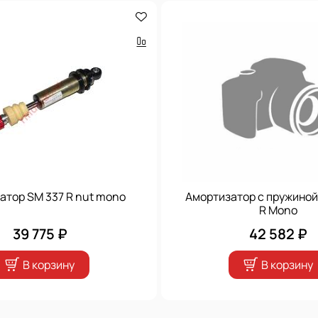
атор SM 337 R nut mono
Амортизатор с пружиной
R Mono
39 775 ₽
42 582 ₽
В корзину
В корзину