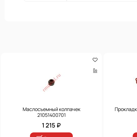
Маслосъемный колпачек
Прокладк
21051400701
1 215 ₽