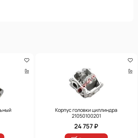
льный
Корпус головки циллиндра
21050100201
24 757 ₽