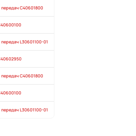
 передач С40601800
C40600100
 передач L30601100-01
С40602950
 передач С40601800
C40600100
 передач L30601100-01