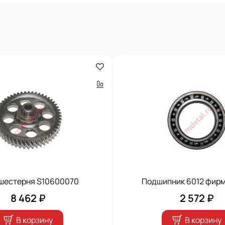
 шестерня S10600070
Подшипник 6012 фир
8 462 ₽
2 572 ₽
В корзину
В корзину