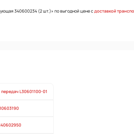
рующая 340600234 (2 шт.)» по выгодной цене с
доставкой трансп
 передач L30601100-01
110603190
С40602950