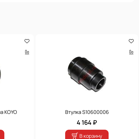
ма KOYO
Втулка S10600006
4 164 ₽
В корзину