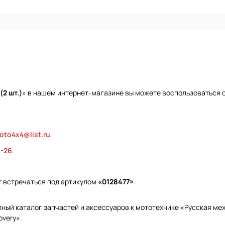
2 шт.)
» в нашем интернет-магазине вы можете воспользоваться о
oto4x4@list.ru
,
9-26
.
т встречаться под артикулом
«0128477»
.
ый каталог запчастей и аксессуаров к мототехнике «Русская меха
overy».