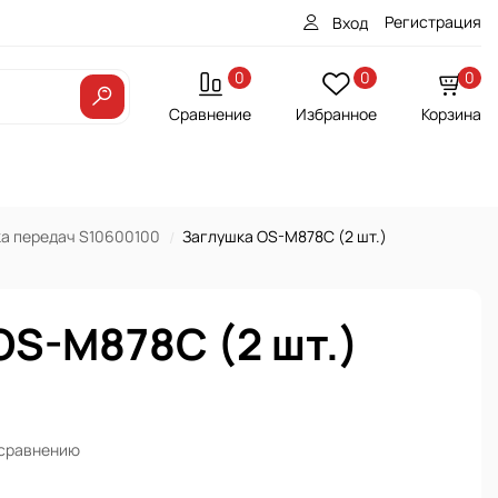
Регистрация
Вход
0
0
0
Сравнение
Избранное
Корзина
ка передач S10600100
Заглушка OS-M878C (2 шт.)
OS-M878C (2 шт.)
 сравнению