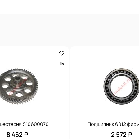
 шестерня S10600070
Подшипник 6012 фир
8 462 ₽
2 572 ₽