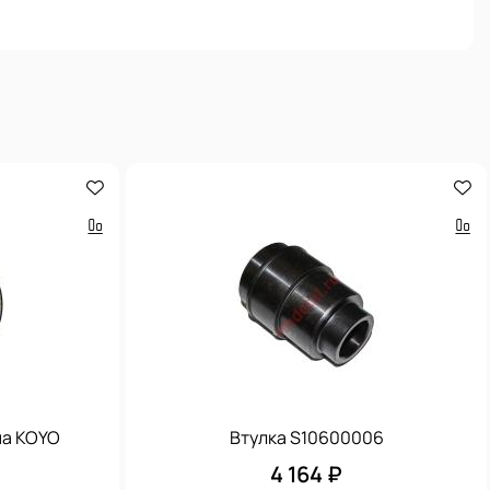
ма KOYO
Втулка S10600006
4 164 ₽