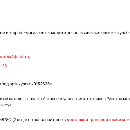
шем интернет-магазине вы можете воспользоваться одним из удобн
oto4x4@list.ru
,
9-26
.
я под артикулом
«0152625»
.
ый каталог запчастей и аксессуаров к мототехнике «Русская меха
overy».
M878C (2 шт.)» по выгодной цене с
доставкой транспортными ко