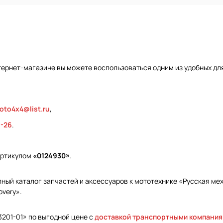
тернет-магазине вы можете воспользоваться одним из удобных дл
oto4x4@list.ru
,
9-26
.
артикулом
«0124930»
.
ый каталог запчастей и аксессуаров к мототехнике «Русская меха
overy».
3201-01» по выгодной цене с
доставкой транспортными компани