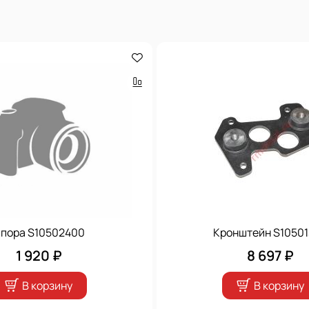
пора S10502400
Кронштейн S1050
1 920 ₽
8 697 ₽
В корзину
В корзину