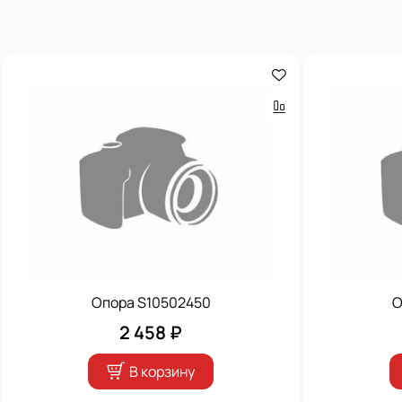
Опора S10502450
О
2 458 ₽
В корзину