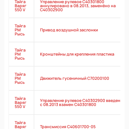
Тайга
Управление рулевое С40301800
Варяг
аннулировано в 08.2013, заменёно на
550 V
С40302900
Тайга
РМ
Привод воздушной заслонки
Рысь
Тайга
РМ
Кронштейны для крепления пластика
Рысь
Тайга
РМ
Движитель гусеничный C70200100
Рысь
Тайга
Управление рулевое С40302900 введено
Варяг
с 08.2013 взамен С40301800
550 V
Тайга
Варяг
Трансмиссия С40601700-05