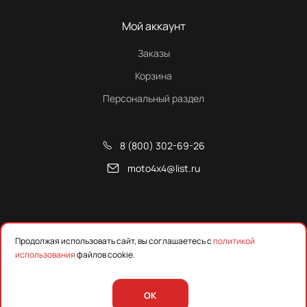
Мой аккаунт
Заказы
Корзина
Персональный раздел
8 (800) 302-69-26
moto4x4@list.ru
Снегоходы, квадроциклы и запчасти от Русской Механики
Продолжая использовать сайт, вы соглашаетесь с
политикой
использования
файлов cookie.
Предложения на сайте не являются публичной офертой.
Уточняйте наличие, цены и технические характеристики у
менеджера.
OK