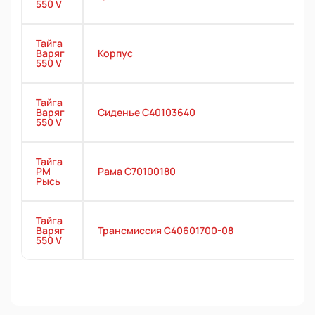
550 V
Тайга
Варяг
Корпус
550 V
Тайга
Варяг
Сиденье С40103640
550 V
Тайга
РМ
Рама C70100180
Рысь
Тайга
Варяг
Трансмиссия С40601700-08
550 V