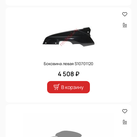
Боковина левая S10701120
4 508 ₽
В корзину