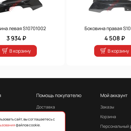
ина левая S10701002
Боковина правая S10
3 934 ₽
4 508 ₽
В корзину
В корзину
я
Помощь покупателю
Мой аккаунт
Доставка
Заказы
Гарантия
Корзина
ьзовать сайт, вы соглашаетесь с
ьзования
файлов cookie.
Персональный 