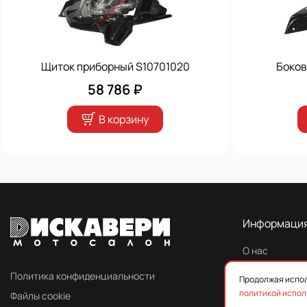
Щиток приборный S10701020
Боков
58 786 ₽
В корзину
Информаци
О нас
Контакты
Политика конфиденциальности
Продолжая испол
политикой испол
Файлы cookie