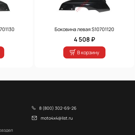
701130
Боковина левая S10701120
4 508 ₽
В корзину
8 (800) 302-69-26
moto4x4@list.ru
раздел