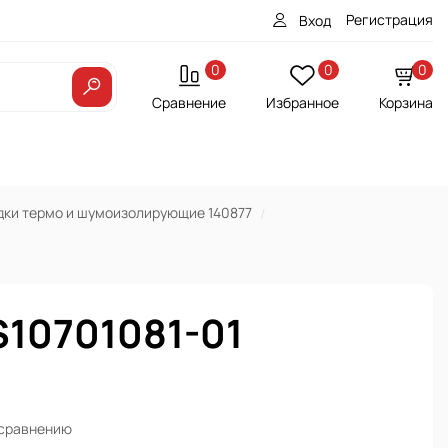
Регистрация
Вход
0
0
0
Сравнение
Избранное
Корзина
дки термо и шумоизолирующие 140877
S10701081-01
 сравнению