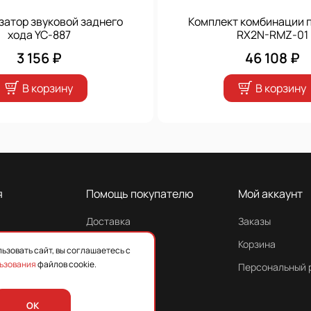
затор звуковой заднего
Комплект комбинации 
хода YC-887
RX2N-RMZ-01
3 156 ₽
46 108 ₽
В корзину
В корзину
я
Помощь покупателю
Мой аккаунт
Доставка
Заказы
Гарантия
Корзина
ьзовать сайт, вы соглашаетесь с
ьзования
файлов cookie.
Персональный 
OK