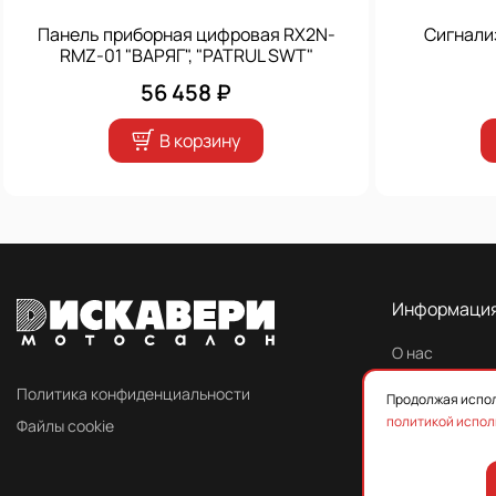
Панель приборная цифровая RX2N-
Сигнали
RMZ-01 "ВАРЯГ", "PATRUL SWT"
56 458 ₽
В корзину
Информаци
О нас
Контакты
Политика конфиденциальности
Продолжая испол
политикой испол
Файлы cookie