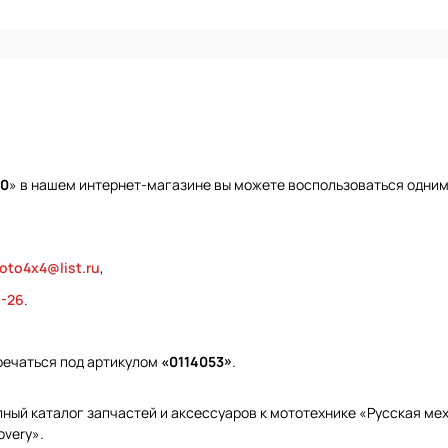
10
» в нашем интернет-магазине вы можете воспользоваться одним 
oto4x4@list.ru
,
9-26
.
тречаться под артикулом
«0114053»
.
ый каталог запчастей и аксессуаров к мототехнике «Русская меха
overy».