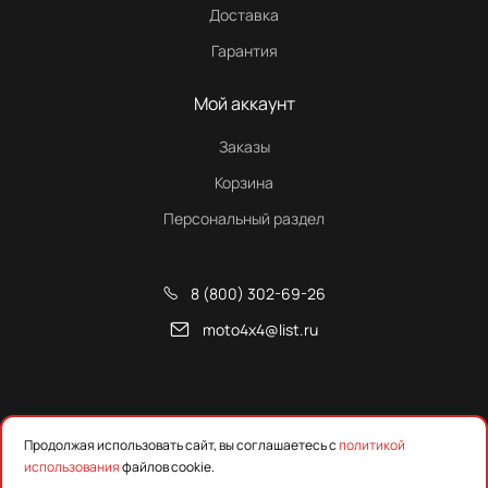
Доставка
Гарантия
Мой аккаунт
Заказы
Корзина
Персональный раздел
8 (800) 302-69-26
moto4x4@list.ru
Снегоходы, квадроциклы и запчасти от Русской Механики
Продолжая использовать сайт, вы соглашаетесь с
политикой
использования
файлов cookie.
Предложения на сайте не являются публичной офертой.