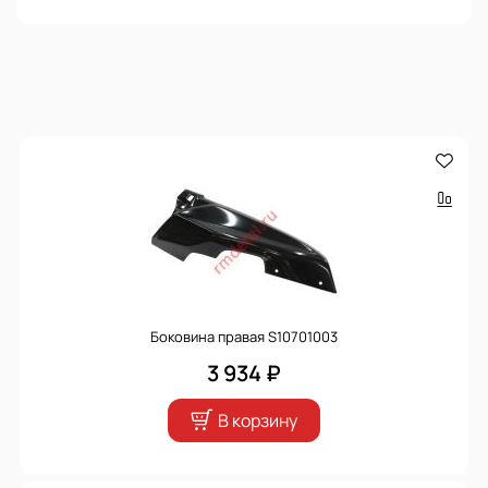
Боковина правая S10701003
3 934 ₽
В корзину