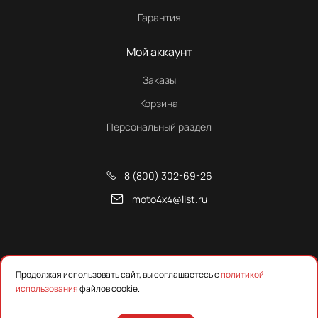
Гарантия
Мой аккаунт
Заказы
Корзина
Персональный раздел
8 (800) 302-69-26
moto4x4@list.ru
Снегоходы, квадроциклы и запчасти от Русской Механики
Продолжая использовать сайт, вы соглашаетесь с
политикой
использования
файлов cookie.
Предложения на сайте не являются публичной офертой.
Уточняйте наличие, цены и технические характеристики у