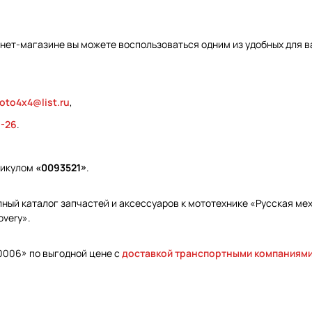
рнет-магазине вы можете воспользоваться одним из удобных для в
oto4x4@list.ru
,
9-26
.
тикулом
«0093521»
.
ый каталог запчастей и аксессуаров к мототехнике «Русская меха
overy».
0006» по выгодной цене с
доставкой транспортными компаниям