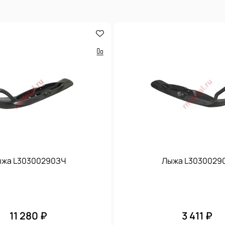
жа L30300290ЗЧ
Лыжа L3030029
11 280 ₽
3 411 ₽