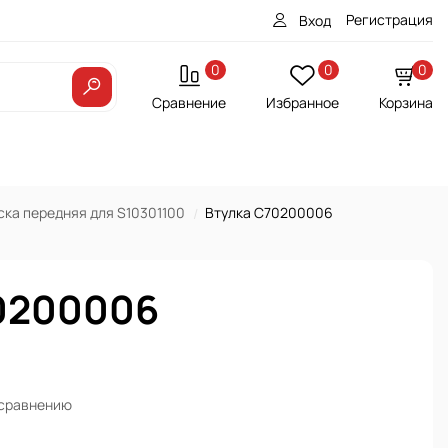
Регистрация
Вход
0
0
0
Сравнение
Избранное
Корзина
ка передняя для S10301100
Втулка C70200006
0200006
 сравнению