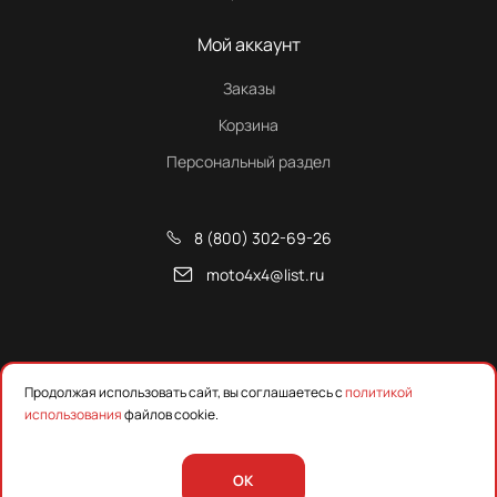
Мой аккаунт
Заказы
Корзина
Персональный раздел
8 (800) 302-69-26
moto4x4@list.ru
Снегоходы, квадроциклы и запчасти от Русской Механики
Продолжая использовать сайт, вы соглашаетесь с
политикой
использования
файлов cookie.
Предложения на сайте не являются публичной офертой.
Уточняйте наличие, цены и технические характеристики у
менеджера.
OK