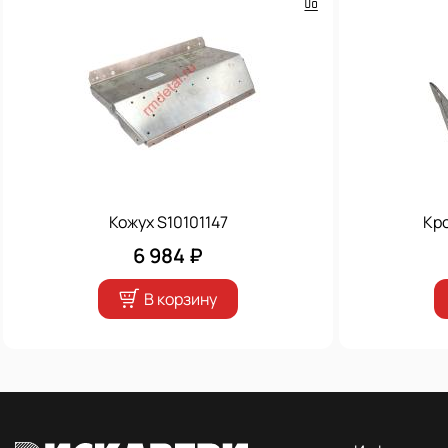
Кожух S10101147
Кр
6 984 ₽
В корзину