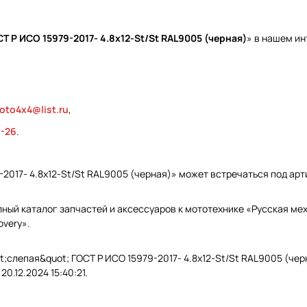
Т Р ИСО 15979-2017- 4.8х12-St/St RAL9005 (черная)
» в нашем и
oto4x4@list.ru
,
9-26
.
-2017- 4.8х12-St/St RAL9005 (черная)» может встречаться под ар
ый каталог запчастей и аксессуаров к мототехнике «Русская меха
overy».
t;слепая&quot; ГОСТ Р ИСО 15979-2017- 4.8х12-St/St RAL9005 (чер
0.12.2024 15:40:21.