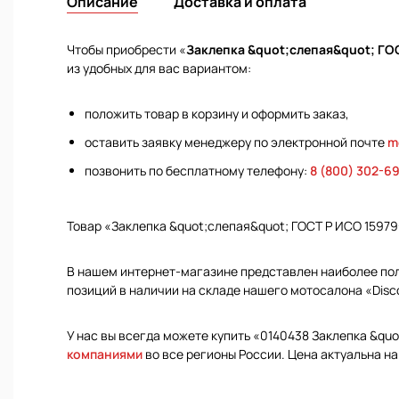
Описание
Доставка и оплата
Чтобы приобрести «
Заклепка &quot;слепая&quot; ГОС
из удобных для вас вариантом:
положить товар в корзину и оформить заказ,
оставить заявку менеджеру по электронной почте
m
позвонить по бесплатному телефону:
8 (800) 302-6
Товар «Заклепка &quot;слепая&quot; ГОСТ Р ИСО 15979
В нашем интернет-магазине представлен наиболее полн
позиций в наличии на складе нашего мотосалона «Disc
У нас вы всегда можете купить «0140438 Заклепка &quo
компаниями
во все регионы России. Цена актуальна на 2