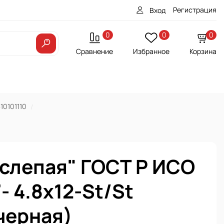
Регистрация
Вход
0
0
0
Сравнение
Избранное
Корзина
10101110
"слепая" ГОСТ Р ИСО
- 4.8х12-St/St
черная)