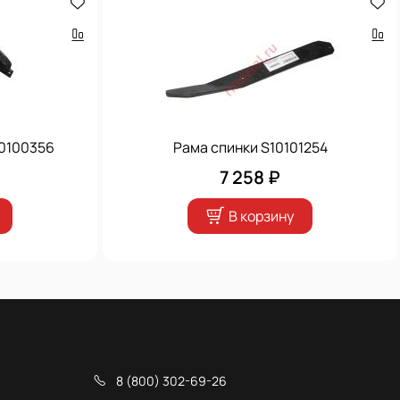
10100356
Рама спинки S10101254
7 258 ₽
В корзину
8 (800) 302-69-26