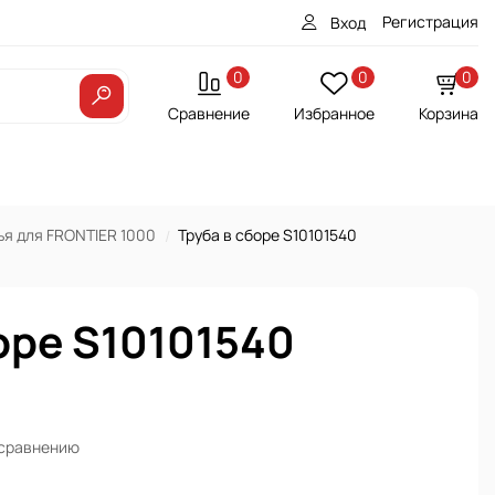
Регистрация
Вход
0
0
0
Сравнение
Избранное
Корзина
я для FRONTIER 1000
Труба в сборе S10101540
оре S10101540
 сравнению