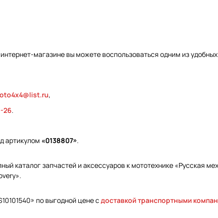
 интернет-магазине вы можете воспользоваться одним из удобных
oto4x4@list.ru
,
9-26
.
од артикулом
«0138807»
.
ый каталог запчастей и аксессуаров к мототехнике «Русская меха
overy».
 S10101540» по выгодной цене с
доставкой транспортными компа