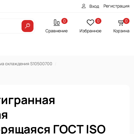
Регистрация
Вход
0
0
0
Сравнение
Избранное
Корзина
ма охлаждения S10500700
тигранная
ая
рящаяся ГОСТ ISO