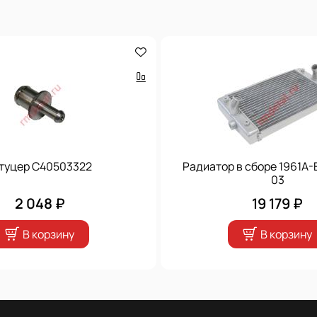
туцер C40503322
Радиатор в сборе 1961A
03
2 048 ₽
19 179 ₽
В корзину
В корзину