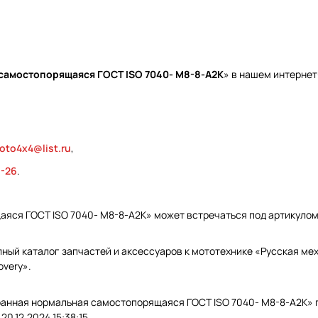
самостопорящаяся ГОСТ ISO 7040- M8-8-А2К
» в нашем интернет
oto4x4@list.ru
,
9-26
.
аяся ГОСТ ISO 7040- M8-8-А2К» может встречаться под артикуло
ый каталог запчастей и аксессуаров к мототехнике «Русская меха
overy».
гранная нормальная самостопорящаяся ГОСТ ISO 7040- M8-8-А2К» 
0.12.2024 15:38:15.