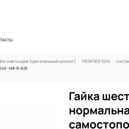
ТАКТЫ
ля снегоходов (оригинальный каталог)
FRONTIER 1000
Систе
040- M8-8-А2К
Гайка шес
нормальн
самостопо