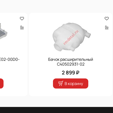
-E02-00D0-
Бачок расширительный
C40502931-02
2 899 ₽
В корзину