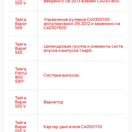
введено с 08.2013 взамен С40301800
550 V
Тайга
Управление рулевое С40300100
Варяг
аннулировано 09.2012 и заменено на
550
С40301900
Тайга
Цилиндровая группа и элементы систем
Варяг
впуска и выпуска 1 карб.
550
Тайга
Patrul
Система выпуска
800
SWT
Тайга
Варяг
Вариатор
550 V
Тайга
Варяг
Картер двигателя С40501110
550 V