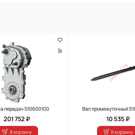
ка передач S10600100
Вал промежуточный S
201 752 ₽
10 535 ₽
В корзину
В корзину