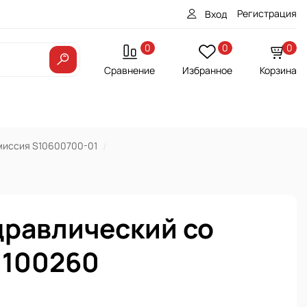
Регистрация
Вход
0
0
0
Сравнение
Избранное
Корзина
миссия S10600700-01
дравлический со
1100260