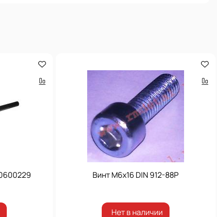
10600229
Винт М6х16 DIN 912-88P
Нет в наличии