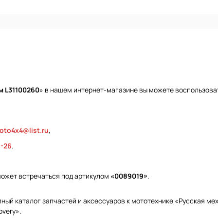
м L31100260
» в нашем интернет-магазине вы можете воспользоват
oto4x4@list.ru
,
9-26
.
может встречаться под артикулом
«0089019»
.
ый каталог запчастей и аксессуаров к мототехнике «Русская меха
overy».