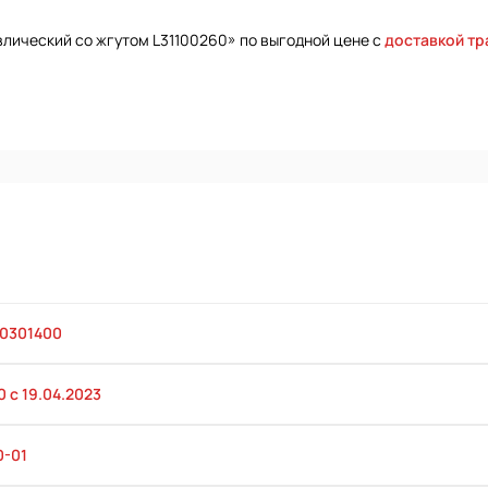
влический со жгутом L31100260» по выгодной цене с
доставкой т
40301400
 с 19.04.2023
0-01