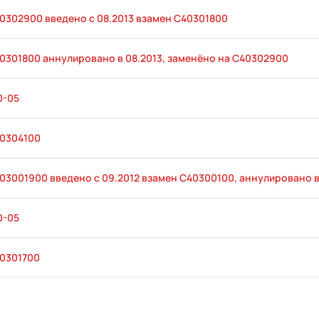
0302900 введено с 08.2013 взамен С40301800
0301800 аннулировано в 08.2013, заменёно на С40302900
0-05
40304100
03001900 введено с 09.2012 взамен С40300100, аннулировано в
0-05
40301700