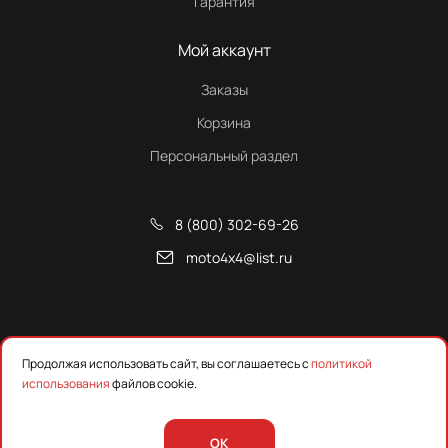
Гарантия
Мой аккаунт
Заказы
Корзина
Персональный раздел
8 (800) 302-69-26
moto4x4@list.ru
Снегоходы, квадроциклы и запчасти от Русской Механики
Продолжая использовать сайт, вы соглашаетесь с
политикой
использования
файлов cookie.
Предложения на сайте не являются публичной офертой.
Уточняйте наличие, цены и технические характеристики у
менеджера.
OK