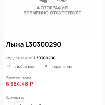
Лыжа L30300290
Код для заказа:
L30300290
в избранное
к сравнению
Розничная цена
6 564.48 ₽
Количество
шт
-
+