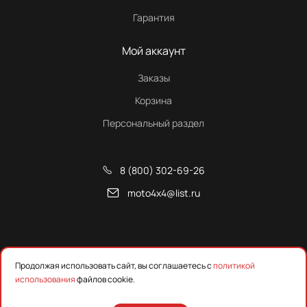
Гарантия
Мой аккаунт
Заказы
Корзина
Персональный раздел
8 (800) 302-69-26
moto4x4@list.ru
Снегоходы, квадроциклы и запчасти от Русской Механики
Продолжая использовать сайт, вы соглашаетесь с
политикой
использования
файлов cookie.
Предложения на сайте не являются публичной офертой.
Уточняйте наличие, цены и технические характеристики у