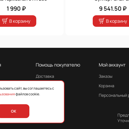
1 990 ₽
9 541.50 ₽
В корзину
В корзину
я
Помощь покупателю
Мой аккаунт
Доставка
Заказы
Гарантия
Корзина
ьзовать сайт, вы соглашаетесь с
ьзования
файлов cookie.
Персональный 
OK
Предл
Уточн