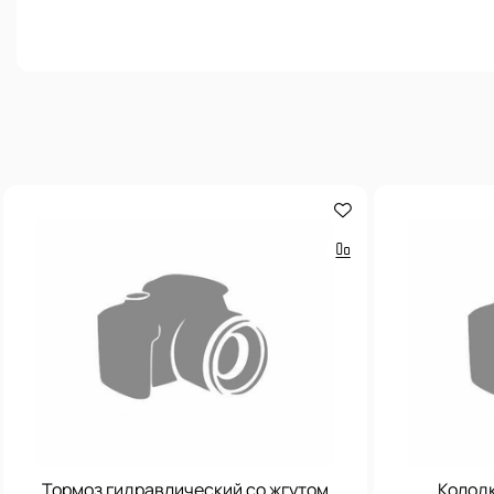
Тормоз гидравлический со жгутом
Колодк