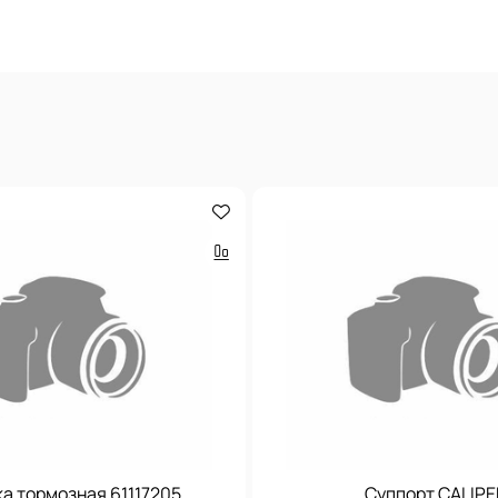
а тормозная 61117205
Суппорт CALIPE