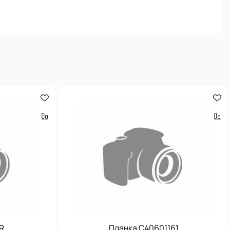
R
Планка С40601161