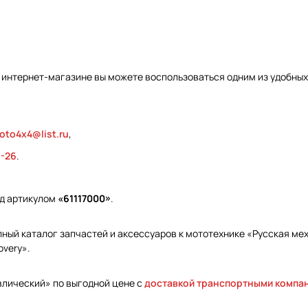
 интернет-магазине вы можете воспользоваться одним из удобных
oto4x4@list.ru
,
9-26
.
од артикулом
«61117000»
.
ый каталог запчастей и аксессуаров к мототехнике «Русская меха
overy».
авлический» по выгодной цене с
доставкой транспортными компа