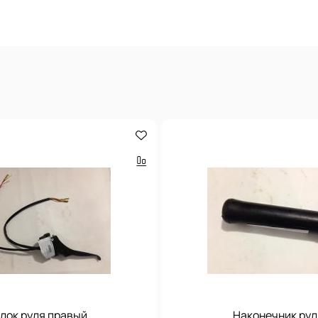
лок руля правый
Наконечник рул