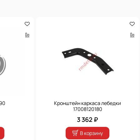
90
Кронштейн каркаса лебедки
17008120180
3 362 ₽
В корзину