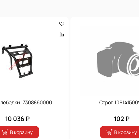
 лебедки 17308860000
Строп 109141500
10 036 ₽
102 ₽
В корзину
В корзину