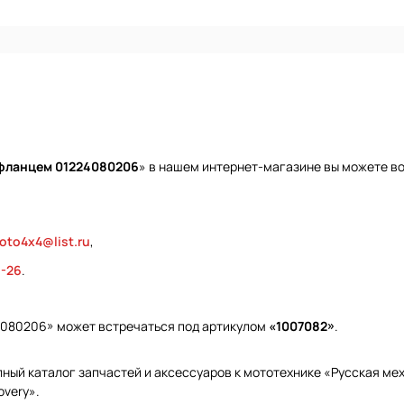
 фланцем 01224080206
» в нашем интернет-магазине вы можете во
oto4x4@list.ru
,
9-26
.
4080206» может встречаться под артикулом
«1007082»
.
ый каталог запчастей и аксессуаров к мототехнике «Русская меха
overy».