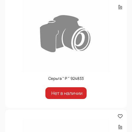
Серьга " P " 924833
Нет в наличии