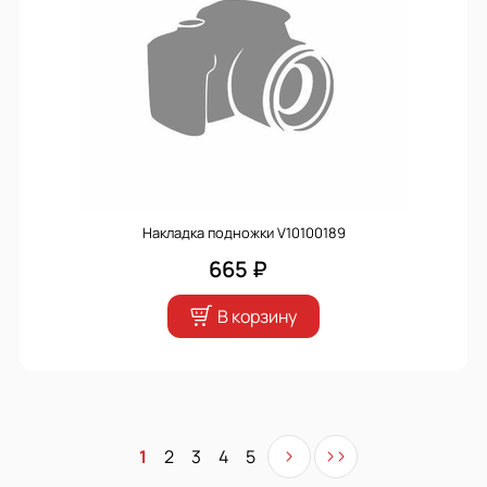
Накладка подножки V10100189
665 ₽
В корзину
1
2
3
4
5