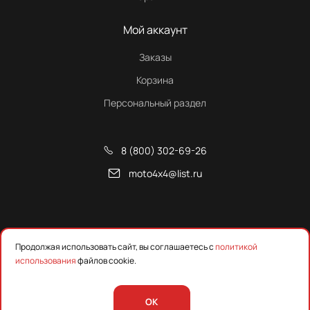
Мой аккаунт
Заказы
Корзина
Персональный раздел
8 (800) 302-69-26
moto4x4@list.ru
Снегоходы, квадроциклы и запчасти от Русской Механики
Продолжая использовать сайт, вы соглашаетесь с
политикой
использования
файлов cookie.
Предложения на сайте не являются публичной офертой.
Уточняйте наличие, цены и технические характеристики у
менеджера.
OK