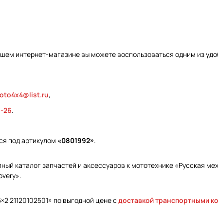
ашем интернет-магазине вы можете воспользоваться одним из удо
oto4x4@list.ru
,
9-26
.
ься под артикулом
«0801992»
.
ый каталог запчастей и аксессуаров к мототехнике «Русская меха
overy».
×2 21120102501» по выгодной цене с
доставкой транспортными к