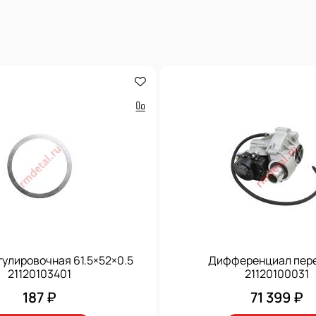
улировочная 61.5×52×0.5
Дифференциал пер
21120103401
21120100031
187 ₽
71 399 ₽