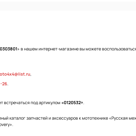
40303801
» в нашем интернет-магазине вы можете воспользоваться
oto4x4@list.ru
,
9-26
.
ет встречаться под артикулом
«0120532»
.
ый каталог запчастей и аксессуаров к мототехнике «Русская меха
overy».