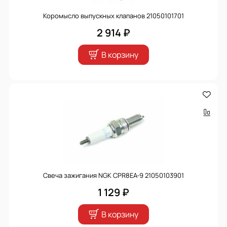
Коромысло выпускных клапанов 21050101701
2 914 ₽
В корзину
Свеча зажигания NGK CPR8EA-9 21050103901
1 129 ₽
В корзину