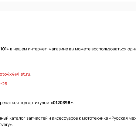
101
» в нашем интернет-магазине вы можете воспользоваться одни
oto4x4@list.ru
,
9-26
.
тречаться под артикулом
«0120398»
.
ый каталог запчастей и аксессуаров к мототехнике «Русская меха
overy».