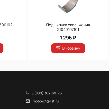
300102
Подшипник скольжения
21040107101
1 296 ₽
В корзину
8 (800) 302-69-26
moto4x4@list.ru