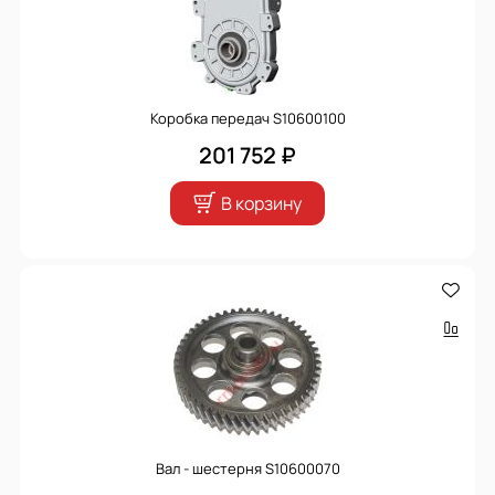
Коробка передач S10600100
201 752 ₽
В корзину
Вал - шестерня S10600070