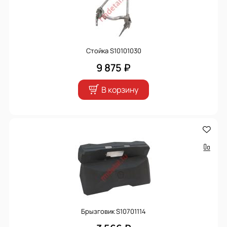
Стойка S10101030
9 875 ₽
В корзину
Брызговик S10701114