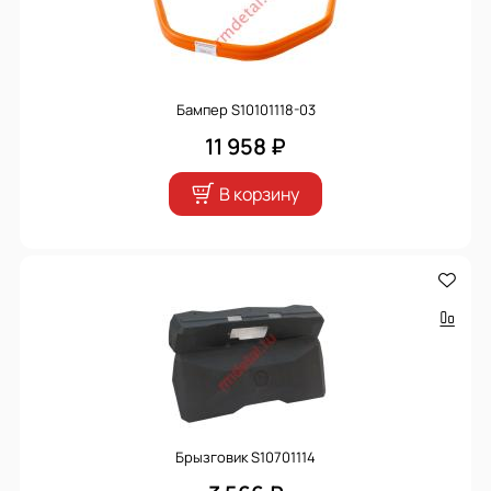
Бампер S10101118-03
11 958 ₽
В корзину
Брызговик S10701114