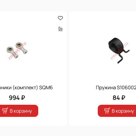
ники (комплект) SQM6
Пружина S10600
994 ₽
84 ₽
В корзину
В корзину