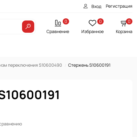
Регистрация
Вход
0
0
0
Сравнение
Избранное
Корзина
изм переключения S10600490
Стержень S10600191
S10600191
 сравнению