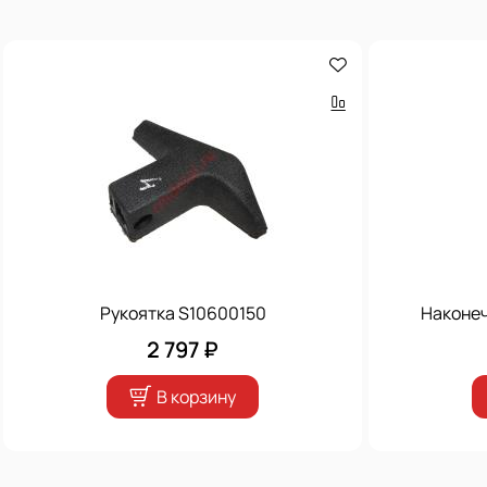
Рукоятка S10600150
Наконеч
2 797 ₽
В корзину