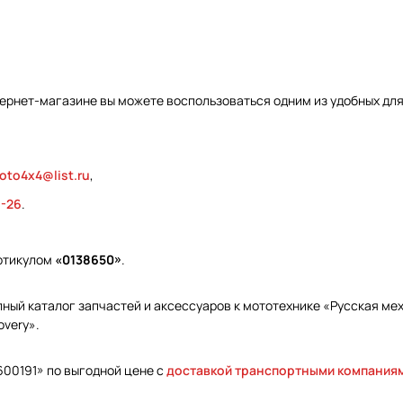
тернет-магазине вы можете воспользоваться одним из удобных для
oto4x4@list.ru
,
9-26
.
артикулом
«0138650»
.
ый каталог запчастей и аксессуаров к мототехнике «Русская меха
overy».
600191» по выгодной цене с
доставкой транспортными компания