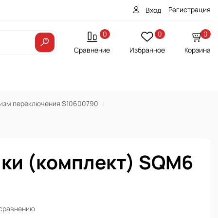
Регистрация
Вход
0
0
0
Сравнение
Избранное
Корзина
изм переключения S10600790
ки (комплект) SQM6
 сравнению