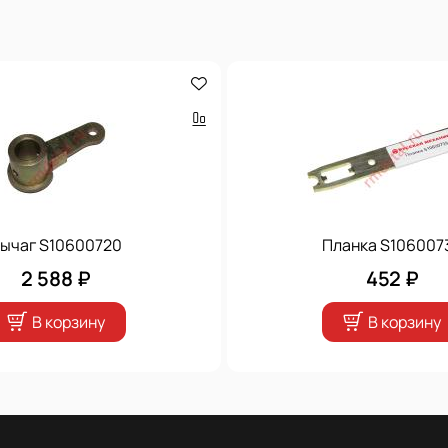
ычаг S10600720
Планка S106007
2 588 ₽
452 ₽
В корзину
В корзину