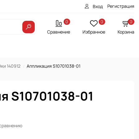
Регистрация
Вход
0
0
0
Сравнение
Избранное
Корзина
ки 140912
Аппликация S10701038-01
я S10701038-01
 сравнению