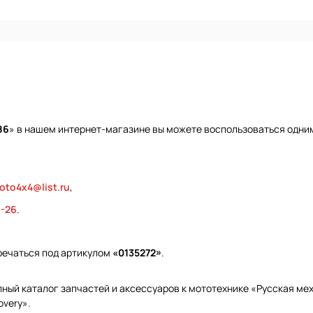
86
» в нашем интернет-магазине вы можете воспользоваться одним
oto4x4@list.ru
,
9-26
.
тречаться под артикулом
«0135272»
.
ый каталог запчастей и аксессуаров к мототехнике «Русская меха
overy».