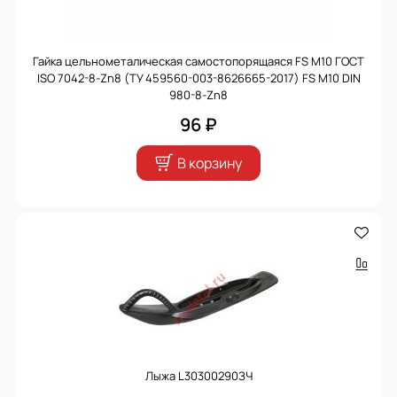
Гайка цельнометалическая самостопорящаяся FS M10 ГОСТ
ISO 7042-8-Zn8 (ТУ 459560-003-8626665-2017) FS M10 DIN
980-8-Zn8
96 ₽
В корзину
Лыжа L30300290ЗЧ