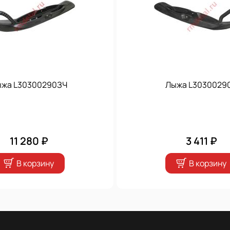
жа L30300290ЗЧ
Лыжа L3030029
11 280 ₽
3 411 ₽
В корзину
В корзину