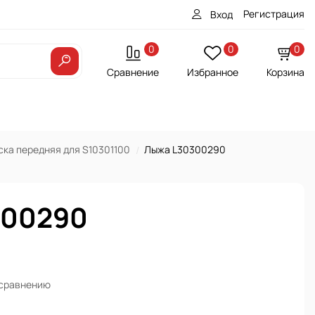
Регистрация
Вход
0
0
0
Сравнение
Избранное
Корзина
ка передняя для S10301100
Лыжа L30300290
300290
 сравнению