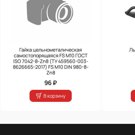
Гайка цельнометалическая
Лы
самостопорящаяся FS M10 ГОСТ
ISO 7042-8-Zn8 (ТУ 459560-003-
8626665-2017) FS M10 DIN 980-8-
Zn8
96 ₽
В корзину