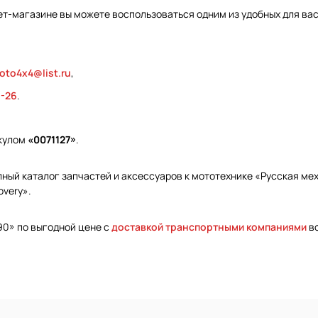
ет-магазине вы можете воспользоваться одним из удобных для ва
oto4x4@list.ru
,
9-26
.
икулом
«0071127»
.
ый каталог запчастей и аксессуаров к мототехнике «Русская меха
overy».
90» по выгодной цене с
доставкой транспортными компаниями
во