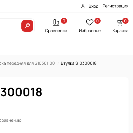
Регистрация
Вход
0
0
0
Сравнение
Избранное
Корзина
ка передняя для S10301100
Втулка S10300018
0300018
 сравнению