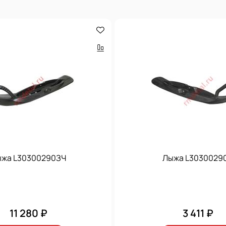
жа L30300290ЗЧ
Лыжа L3030029
11 280 ₽
3 411 ₽