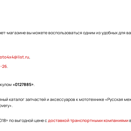
нет-магазине вы можете воспользоваться одним из удобных для в
oto4x4@list.ru
,
9-26
.
икулом
«0127885»
.
ый каталог запчастей и аксессуаров к мототехнике «Русская меха
overy».
018» по выгодной цене с
доставкой транспортными компаниями
в