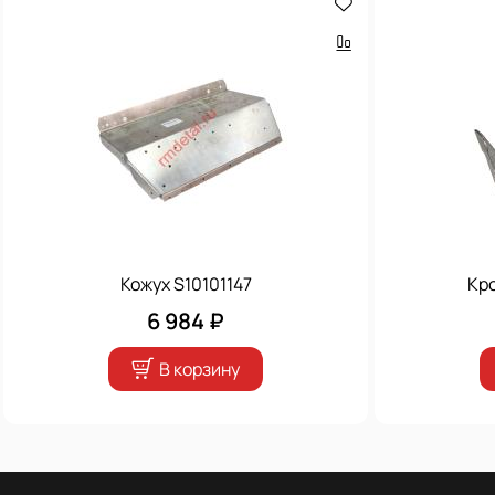
Кожух S10101147
Кр
6 984 ₽
В корзину