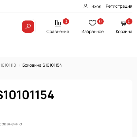
Регистрация
Вход
0
0
0
Сравнение
Избранное
Корзина
10101110
Боковина S10101154
S10101154
 сравнению