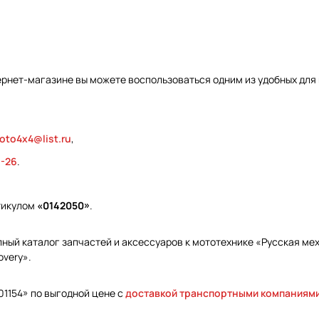
ернет-магазине вы можете воспользоваться одним из удобных для
oto4x4@list.ru
,
9-26
.
ртикулом
«0142050»
.
ый каталог запчастей и аксессуаров к мототехнике «Русская меха
overy».
01154» по выгодной цене с
доставкой транспортными компаниям