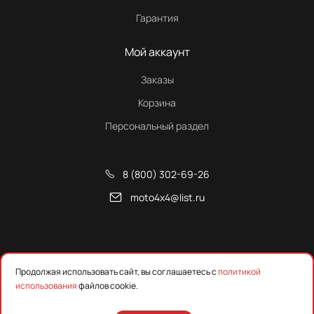
Гарантия
Мой аккаунт
Заказы
Корзина
Персональный раздел
8 (800) 302-69-26
moto4x4@list.ru
Снегоходы, квадроциклы и запчасти от Русской Механики
Продолжая использовать сайт, вы соглашаетесь с
политикой
использования
файлов cookie.
Предложения на сайте не являются публичной офертой.
Уточняйте наличие, цены и технические характеристики у