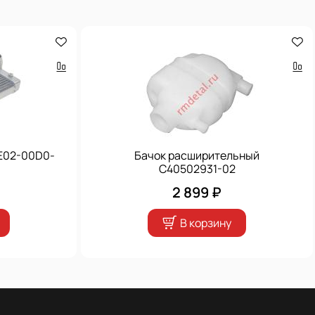
-E02-00D0-
Бачок расширительный
C40502931-02
2 899 ₽
В корзину