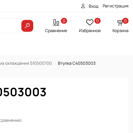
Регистрация
Вход
0
0
0
Сравнение
Избранное
Корзина
ма охлаждения S10500700
Втулка C40503003
0503003
 сравнению