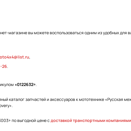
рнет-магазине вы можете воспользоваться одним из удобных для в
oto4x4@list.ru
,
9-26
.
тикулом
«0122632»
.
ый каталог запчастей и аксессуаров к мототехнике «Русская меха
overy».
3003» по выгодной цене с
доставкой транспортными компаниями