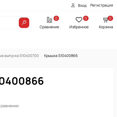
Регистрация
Вход
0
0
0
Сравнение
Избранное
Корзина
ма выпуска S10400700
Крышка S10400866
10400866
 сравнению