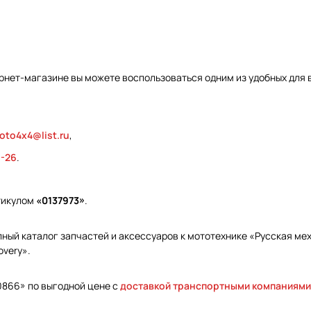
рнет-магазине вы можете воспользоваться одним из удобных для 
oto4x4@list.ru
,
9-26
.
тикулом
«0137973»
.
ый каталог запчастей и аксессуаров к мототехнике «Русская меха
overy».
0866» по выгодной цене с
доставкой транспортными компаниями