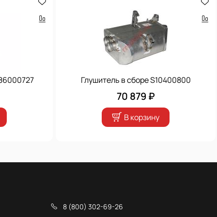
086000727
Глушитель в сборе S10400800
70 879 ₽
В корзину
8 (800) 302-69-26