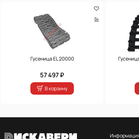
Гусеница EL 20000
Гусениц
57 497 ₽
В корзину
Информаци