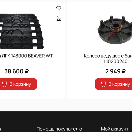
а ЛГК 143000 BEAVER WT
Колесо ведущее с ба
L10200240
38 600 ₽
2 949 ₽
В корзину
В корзину
я
Помощь покупателю
Мой аккаунт