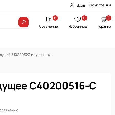
Регистрация
Вход
0
0
0
Сравнение
Избранное
Корзина
дущий S10200320 и гусеница
дущее C40200516-С
 сравнению