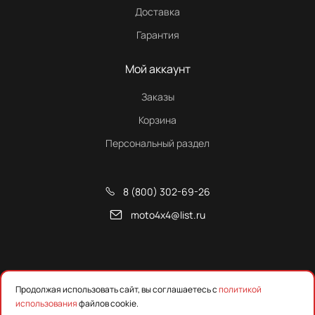
Доставка
Гарантия
Мой аккаунт
Заказы
Корзина
Персональный раздел
8 (800) 302-69-26
moto4x4@list.ru
Снегоходы, квадроциклы и запчасти от Русской Механики
Продолжая использовать сайт, вы соглашаетесь с
политикой
использования
файлов cookie.
Предложения на сайте не являются публичной офертой.