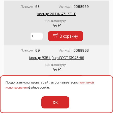
68
0068959
Позиция:
Артикул:
Кольцо 20 DIN 471-ST- P
Цена за штуку:
44 ₽
В корзину
69
0068963
Позиция:
Артикул:
Кольцо В35 Ц9.хр ГОСТ 13943-86
Цена за штуку:
44 ₽
В корзину
Продолжая использовать сайт, вы соглашаетесь с
политикой
использования
файлов cookie.
70
0129329
Позиция:
Артикул:
Масленка 1.1 Ц6 ГОСТ 19853-74 (2 шт.)
OK
Цена за штуку: