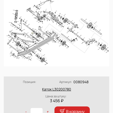
0080948
Позиция:
Артикул:
Каток L30200780
Цена за штуку:
3 456 ₽
В корзину
-
+