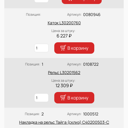
0080946
Позиция:
Артикул:
Каток L30200760
Цена за штуку:
6 227 ₽
В корзину
1
0108722
Позиция:
Артикул:
Рельс L30201562
Цена за штуку:
12 309 ₽
В корзину
2
1000512
Позиция:
Артикул:
Накладка на рельс Тайга (склиз) C40200503-С