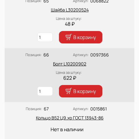
65
0068822
Позиция:
Артикул:
Шайба L30200524
Цена за штуку:
48 ₽
В корзину
66
0097366
Позиция:
Артикул:
Болт L10200902
Цена за штуку:
622 ₽
В корзину
67
0015861
Позиция:
Артикул:
Кольцо В52 Ц9.хр ГОСТ 13943-86
Нет в наличии