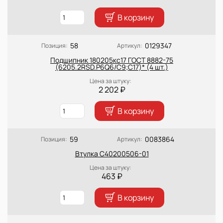
В корзину
58
0129347
Позиция:
Артикул:
Подшипник 180205кc17 ГОСТ 8882-75
(6205.2RSD.Р6Q6/C9;C17)* (4 шт.)
Цена за штуку:
2 202 ₽
В корзину
59
0083864
Позиция:
Артикул:
Втулка C40200506-01
Цена за штуку:
463 ₽
В корзину